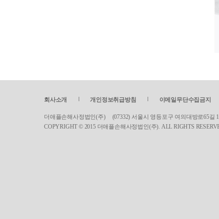
회사소개
개인정보취급방침
이메일무단수집금지
더애플손해사정법인(주) (07332) 서울시 영등포구 여의대방로65길 17 서린빌딩 5
COPYRIGHT © 2015 더애플손해사정법인(주). ALL RIGHTS RESERV