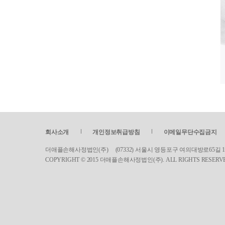
회사소개
개인정보취급방침
이메일무단수집금지
더애플손해사정법인(주) (07332) 서울시 영등포구 여의대방로65길 17 서린빌딩 5
COPYRIGHT © 2015 더애플손해사정법인(주). ALL RIGHTS RESERV