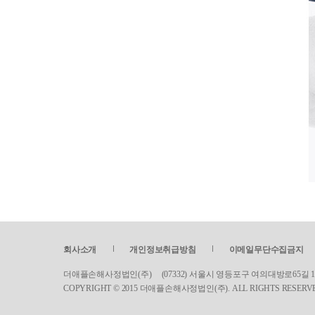
회사소개
개인정보취급방침
이메일무단수집금지
더애플손해사정법인(주) (07332) 서울시 영등포구 여의대방로65길 17 서린빌딩 5
COPYRIGHT © 2015 더애플손해사정법인(주). ALL RIGHTS RESERV