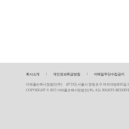
회사소개
개인정보취급방침
이메일무단수집금지
더애플손해사정법인(주) (07332) 서울시 영등포구 여의대방로65길 17 서린빌딩 5
COPYRIGHT © 2015 더애플손해사정법인(주). ALL RIGHTS RESERV